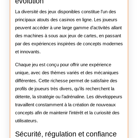
évolution
La diversité des jeux disponibles constitue l’un des
principaux atouts des casinos en ligne. Les joueurs
peuvent accéder à une large gamme d’activités allant
des machines à sous aux jeux de cartes, en passant
par des expériences inspirées de concepts modernes
et innovants.
Chaque jeu est conçu pour offrir une expérience
unique, avec des thèmes variés et des mécaniques
différentes. Cette richesse permet de satisfaire des
profils de joueurs très divers, qu’ils recherchent la
détente, la stratégie ou l’adrénaline. Les développeurs
travaillent constamment à la création de nouveaux
concepts afin de maintenir l’intérêt et la curiosité des
utilisateurs.
Sécurité, régulation et confiance