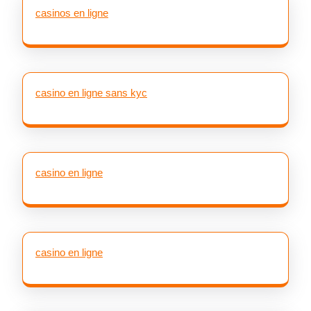
casinos en ligne
casino en ligne sans kyc
casino en ligne
casino en ligne