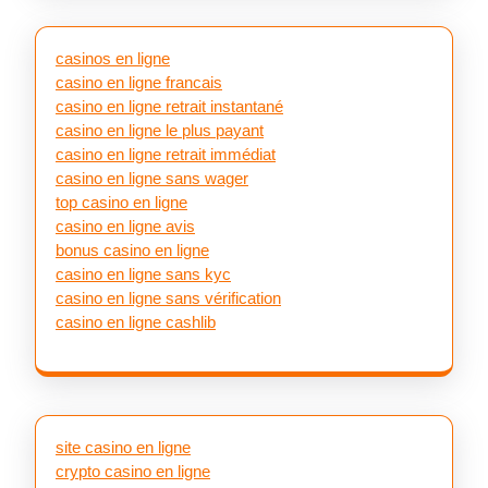
casinos en ligne
casino en ligne francais
casino en ligne retrait instantané
casino en ligne le plus payant
casino en ligne retrait immédiat
casino en ligne sans wager
top casino en ligne
casino en ligne avis
bonus casino en ligne
casino en ligne sans kyc
casino en ligne sans vérification
casino en ligne cashlib
site casino en ligne
crypto casino en ligne