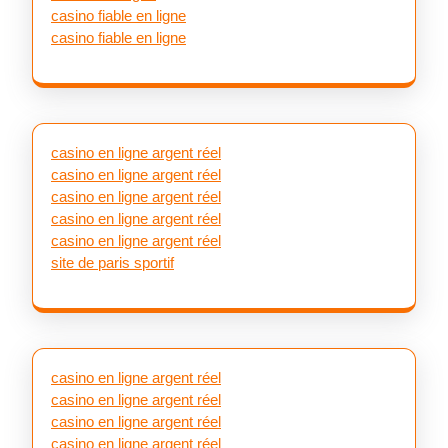
casino fiable en ligne
casino fiable en ligne
casino en ligne argent réel
casino en ligne argent réel
casino en ligne argent réel
casino en ligne argent réel
casino en ligne argent réel
site de paris sportif
casino en ligne argent réel
casino en ligne argent réel
casino en ligne argent réel
casino en ligne argent réel