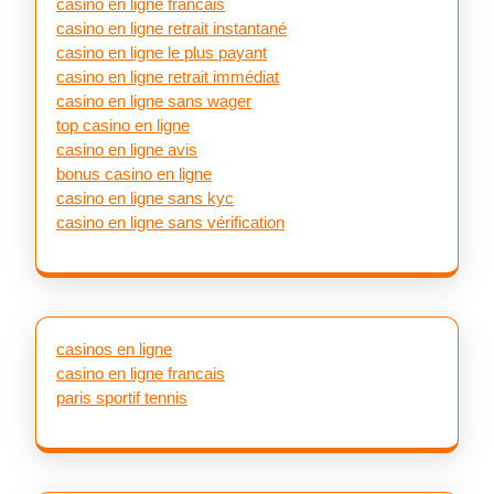
casino en ligne francais
casino en ligne retrait instantané
casino en ligne le plus payant
casino en ligne retrait immédiat
casino en ligne sans wager
top casino en ligne
casino en ligne avis
bonus casino en ligne
casino en ligne sans kyc
casino en ligne sans vérification
casinos en ligne
casino en ligne francais
paris sportif tennis