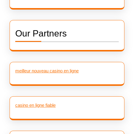
Our Partners
meilleur nouveau casino en ligne
casino en ligne fiable