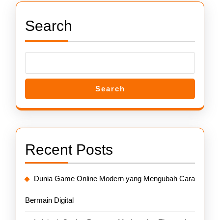
Search
Search
Recent Posts
Dunia Game Online Modern yang Mengubah Cara
Bermain Digital