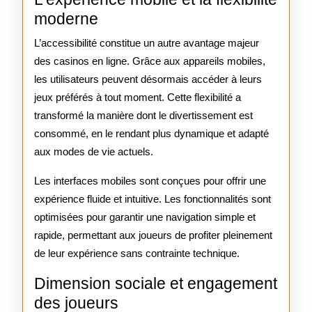
moderne
L’accessibilité constitue un autre avantage majeur
des casinos en ligne. Grâce aux appareils mobiles,
les utilisateurs peuvent désormais accéder à leurs
jeux préférés à tout moment. Cette flexibilité a
transformé la manière dont le divertissement est
consommé, en le rendant plus dynamique et adapté
aux modes de vie actuels.
Les interfaces mobiles sont conçues pour offrir une
expérience fluide et intuitive. Les fonctionnalités sont
optimisées pour garantir une navigation simple et
rapide, permettant aux joueurs de profiter pleinement
de leur expérience sans contrainte technique.
Dimension sociale et engagement
des joueurs