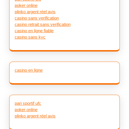
poker online
plinko argent réel avis
casino sans verification
casino retrait sans verification
casino en ligne fiable
casino sans kyc
casino en ligne
pari sportif ufc
poker online
plinko argent réel avis