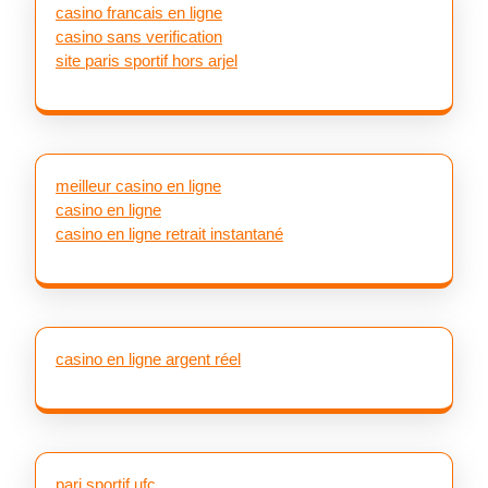
casino francais en ligne
casino sans verification
site paris sportif hors arjel
meilleur casino en ligne
casino en ligne
casino en ligne retrait instantané
casino en ligne argent réel
pari sportif ufc