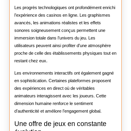
Les progrès technologiques ont profondément enrichi
l’expérience des casinos en ligne. Les graphismes
avancés, les animations réalistes et les effets
sonores soigneusement conçus permettent une
immersion totale dans l’univers du jeu. Les
utilisateurs peuvent ainsi profiter d’une atmosphère
proche de celle des établissements physiques tout en
restant chez eux.
Les environnements interactifs ont également gagné
en sophistication. Certaines plateformes proposent
des expériences en direct où de véritables
animateurs interagissent avec les joueurs. Cette
dimension humaine renforce le sentiment
d’authenticité et améliore l’engagement global.
Une offre de jeux en constante