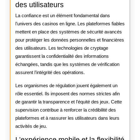
des utilisateurs
La confiance est un élément fondamental dans
l’univers des casinos en ligne. Les plateformes fiables
mettent en place des systèmes de sécurité avancés
pour protéger les données personnelles et financières
des utilisateurs. Les technologies de cryptage
garantissent la confidentialité des informations
échangées, tandis que les systèmes de vérification
assurent l’intégrité des opérations.
Les organismes de régulation jouent également un
rôle essentiel. Ils imposent des normes strictes afin
de garantir la transparence et l’équité des jeux. Cette
supervision contribue à renforcer la crédibilité des
plateformes et à rassurer les utilisateurs dans leurs
activités de jeu.
L’expérience mobile et la flexibilité