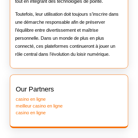
tout en intégrant des technologies de pointe.
Toutefois, leur utilisation doit toujours s’inscrire dans
une démarche responsable afin de préserver
l’équilibre entre divertissement et maîtrise
personnelle. Dans un monde de plus en plus
connecté, ces plateformes continueront à jouer un
rôle central dans l’évolution du loisir numérique.
Our Partners
casino en ligne
meilleur casino en ligne
casino en ligne