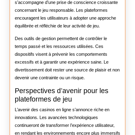
s’accompagne d’une prise de conscience croissante
concernant le jeu responsable. Les plateformes
encouragent les utilisateurs à adopter une approche
équilibrée et réfléchie de leur activité de jeu.
Des outils de gestion permettent de contrôler le
temps passé et les ressources utilisées. Ces
dispositifs visent à prévenir les comportements
excessifs et à garantir une expérience saine. Le
divertissement doit rester une source de plaisir et non
devenir une contrainte ou un risque.
Perspectives d’avenir pour les
plateformes de jeu
L’avenir des casinos en ligne s’annonce riche en
innovations. Les avancées technologiques
continueront de transformer l’expérience utilisateur,
en rendant les environnements encore plus immersifs